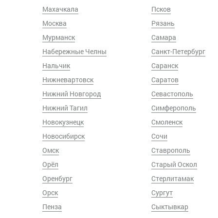
Махачкала
Псков
Москва
Рязань
Мурманск
Самара
Набережные Челны
Санкт-Петербург
Нальчик
Саранск
Нижневартовск
Саратов
Нижний Новгород
Севастополь
Нижний Тагил
Симферополь
Новокузнецк
Смоленск
Новосибирск
Сочи
Омск
Ставрополь
Орёл
Старый Оскол
Оренбург
Стерлитамак
Орск
Сургут
Пенза
Сыктывкар