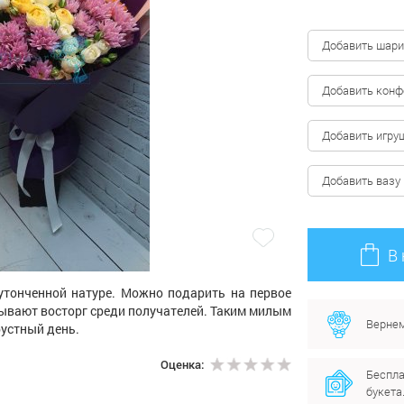
Добавить шари
Добавить кон
Добавить игру
Добавить вазу
В
утонченной натуре. Можно подарить на первое
ывают восторг среди получателей. Таким милым
Вернем
рустный день.
Оценка:
Беспла
букета