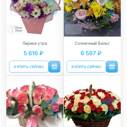
30см
30см
30см
30см
Лирика утра
Солнечный Вальс
5 616 ₽
6 597 ₽
КУПИТЬ СЕЙЧАС
КУПИТЬ СЕЙЧАС