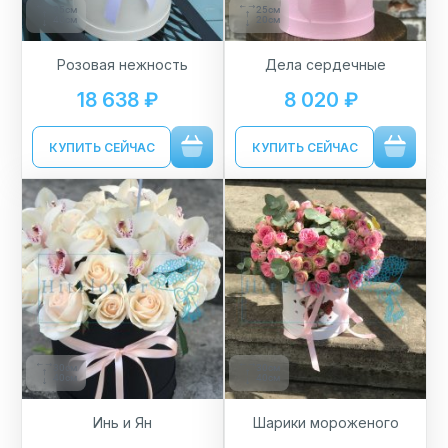
35см
25см
40см
20см
Розовая нежность
Дела сердечные
18 638 ₽
8 020 ₽
КУПИТЬ СЕЙЧАС
КУПИТЬ СЕЙЧАС
30см
30см
40см
40см
Инь и Ян
Шарики мороженого