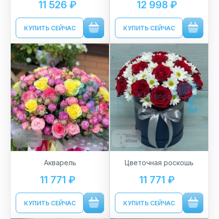
11 526 ₽
12 998 ₽
КУПИТЬ СЕЙЧАС
КУПИТЬ СЕЙЧАС
30см
50см
40см
40см
Акварель
Цветочная роскошь
11 771 ₽
11 771 ₽
КУПИТЬ СЕЙЧАС
КУПИТЬ СЕЙЧАС