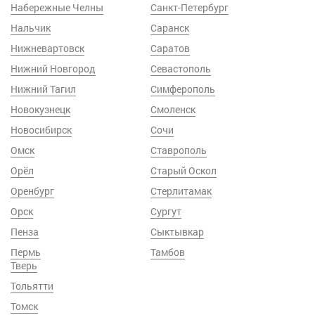
Набережные Челны
Санкт-Петербург
Нальчик
Саранск
Нижневартовск
Саратов
Нижний Новгород
Севастополь
Нижний Тагил
Симферополь
Новокузнецк
Смоленск
Новосибирск
Сочи
Омск
Ставрополь
Орёл
Старый Оскол
Оренбург
Стерлитамак
Орск
Сургут
Пенза
Сыктывкар
Пермь
Тамбов
Тверь
Тольятти
Томск