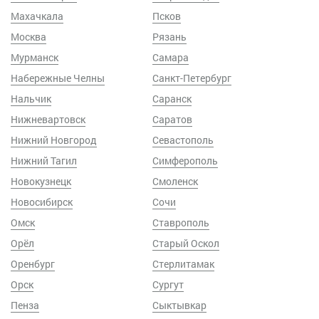
Махачкала
Псков
Москва
Рязань
Мурманск
Самара
Набережные Челны
Санкт-Петербург
Нальчик
Саранск
Нижневартовск
Саратов
Нижний Новгород
Севастополь
Нижний Тагил
Симферополь
Новокузнецк
Смоленск
Новосибирск
Сочи
Омск
Ставрополь
Орёл
Старый Оскол
Оренбург
Стерлитамак
Орск
Сургут
Пенза
Сыктывкар