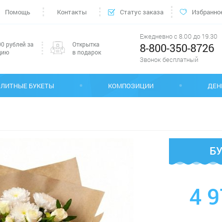
Помощь
Контакты
Статус заказа
Избранно
Ежедневно с 8.00 до 19.30
0 рублей за
Открытка
8-800-350-8726
цию
в подарок
Звонок бесплатный
ЭЛИТНЫЕ БУКЕТЫ
КОМПОЗИЦИИ
ДЕН
Б
4 9