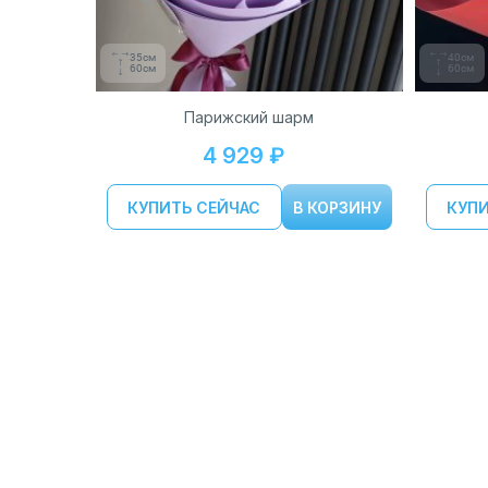
35см
40см
60см
60см
Парижский шарм
4 929 ₽
КУПИТЬ СЕЙЧАС
В КОРЗИНУ
КУПИ