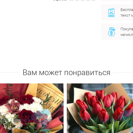
Беспла
текст 
Покупа
начисл
Вам может понравиться