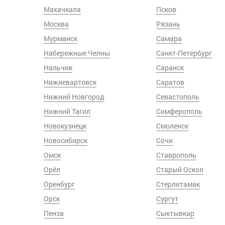
Махачкала
Псков
Москва
Рязань
Мурманск
Самара
Набережные Челны
Санкт-Петербург
Нальчик
Саранск
Нижневартовск
Саратов
Нижний Новгород
Севастополь
Нижний Тагил
Симферополь
Новокузнецк
Смоленск
Новосибирск
Сочи
Омск
Ставрополь
Орёл
Старый Оскол
Оренбург
Стерлитамак
Орск
Сургут
Пенза
Сыктывкар