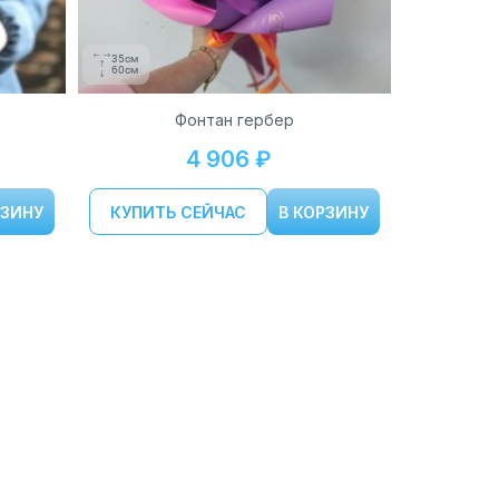
35см
60см
Фонтан гербер
4 906 ₽
РЗИНУ
КУПИТЬ СЕЙЧАС
В КОРЗИНУ