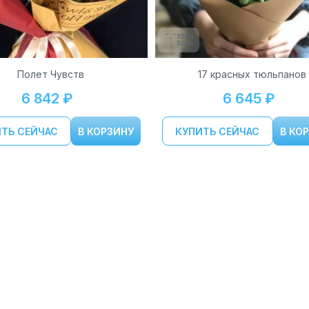
35см
50см
Полет Чувств
17 красных тюльпанов
6 842 ₽
6 645 ₽
ТЬ СЕЙЧАС
В КОРЗИНУ
КУПИТЬ СЕЙЧАС
В КО