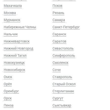
Махачкала
Псков
Москва
Рязань
Мурманск
Самара
Набережные Челны
Санкт-Петербург
Нальчик
Саранск
Нижневартовск
Саратов
Нижний Новгород
Севастополь
Нижний Тагил
Симферополь
Новокузнецк
Смоленск
Новосибирск
Сочи
Омск
Ставрополь
Орёл
Старый Оскол
Оренбург
Стерлитамак
Орск
Сургут
Пенза
Сыктывкар