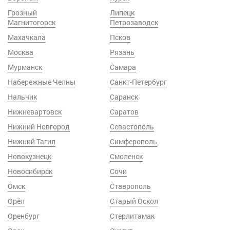
Грозный
Липецк
Магнитогорск
Петрозаводск
Махачкала
Псков
Москва
Рязань
Мурманск
Самара
Набережные Челны
Санкт-Петербург
Нальчик
Саранск
Нижневартовск
Саратов
Нижний Новгород
Севастополь
Нижний Тагил
Симферополь
Новокузнецк
Смоленск
Новосибирск
Сочи
Омск
Ставрополь
Орёл
Старый Оскол
Оренбург
Стерлитамак