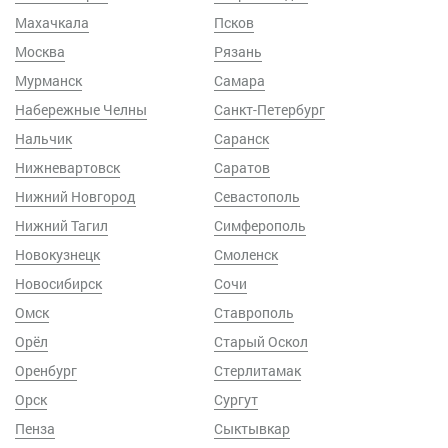
Махачкала
Псков
Москва
Рязань
Мурманск
Самара
Набережные Челны
Санкт-Петербург
Нальчик
Саранск
Нижневартовск
Саратов
Нижний Новгород
Севастополь
Нижний Тагил
Симферополь
Новокузнецк
Смоленск
Новосибирск
Сочи
Омск
Ставрополь
Орёл
Старый Оскол
Оренбург
Стерлитамак
Орск
Сургут
Пенза
Сыктывкар