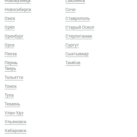
Новокузнецк
Смоленск
Новосибирск
Сочи
Омск
Ставрополь
Орёл
Старый Оскол
Оренбург
Стерлитамак
Орск
Сургут
Пенза
Сыктывкар
Пермь
Тамбов
Тверь
Тольятти
Томск
Тула
Тюмень
Улан-Удэ
Ульяновск
Хабаровск