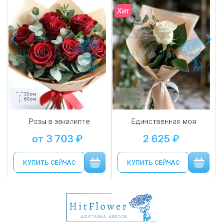
Хит
next
prev
30см
20см
60см
60см
Розы в эвкалипте
Единственная моя
от 3 703 ₽
2 625 ₽
КУПИТЬ СЕЙЧАС
КУПИТЬ СЕЙЧАС