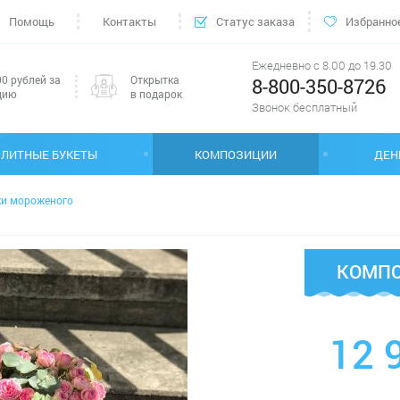
Помощь
Контакты
Статус заказа
Избранно
Ежедневно с 8.00 до 19.30
0 рублей за
Открытка
8-800-350-8726
цию
в подарок
Звонок бесплатный
ЭЛИТНЫЕ БУКЕТЫ
КОМПОЗИЦИИ
ДЕН
и мороженого
КОМПО
12 