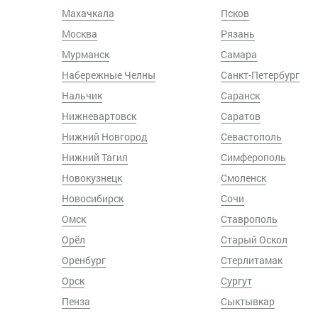
Махачкала
Псков
Москва
Рязань
Мурманск
Самара
Набережные Челны
Санкт-Петербург
Нальчик
Саранск
Нижневартовск
Саратов
Нижний Новгород
Севастополь
Нижний Тагил
Симферополь
Новокузнецк
Смоленск
Новосибирск
Сочи
Омск
Ставрополь
Орёл
Старый Оскол
Оренбург
Стерлитамак
Орск
Сургут
Пенза
Сыктывкар